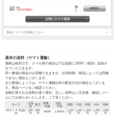
無
玄米 1kg
在庫切れ
自分の大切な子供に食べさせたい美味しくて安全なお米を皆様にお届けしたいと考
価格:
2,900円(税込)
し
えております。
（株）扶相の魚カスから作られた有機質肥料を中心に使用し、農薬の使用を必要最
低限に抑えて作っております。
2018年度も継続して「ゆめぴりか」「ふっくりんこ」を、そして今年からは「な
なつぼし」も新たに作ってまいりますので、是非ご賞味ください。
返品についての詳細はこちら
基本の送料（ヤマト運輸）
価格は税別です。クール便の場合は下記金額に200円（税別）追加さ
せていただきます。
同一農場の場合のみ同梱できますが、出荷時期・商品によっては同梱
できない場合もございます。
また農場によっては、ヤマト運輸以外の配送方法の場合もございま
す。商品ページをご確認ください。
自動計算される送料が違う場合、正しい送料はご注文後、確認しメー
ルにてお知らせいたします。ご了承ください。
北海
関東・
北陸・
サイズ
東北
関西
中国
四国
九州
沖縄
道
信越
中部
60サイズ 2kg以
600
800
1,100
1,200
1,300
1,400
1,680
900円
1,000円
内
円
円
円
円
円
円
円