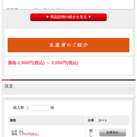
北海道のエース米 「ゆめぴりか」
▼ 商品説明の続きを見る ▼
鷹栖町がある上川管内の北海道立上川農業試験場にて育成された品種です。
日本穀物検定協会が発表した食味ランキングによると最高位の特Ａを取得してお
り、ＡＮＡの国際線ファーストクラスに採用されているお米でもあります。
特徴
◎程よい粘りと豊かな甘み
◎炊き上がりは艶があり美しい
価格:
2,900円
(税込)
～
3,050円
(税込)
注文
購入数:
個
種類
在庫
カート
無
白米 1kg
在庫切れ
価格:
3,050円(税込)
し