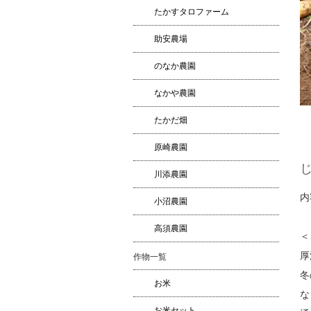
たかすタロファーム
助安農場
のなか農園
なかや農園
たかだ畑
原崎農園
川添農園
内
小沼農園
高須農園
＜
厚
作物一覧
冬
お米
な
お米セット