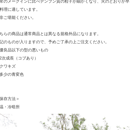
常のメークインに比べデンプン質の粒子が細かくなり、火のとおりが早
料理に適しています。
非ご堪能ください。
ちらの商品は通常商品とは異なる規格外品になります。
記のものが入りますので、予めご了承の上ご注文ください。
優良品以下の型の悪いもの
2次成長（コブあり）
クワキズ
多少の青変色
保存方法＞
温・冷暗所