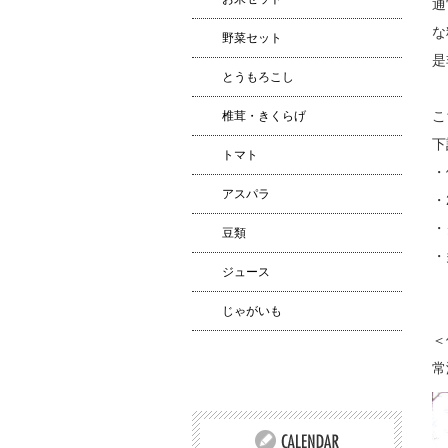
通
な
野菜セット
是
とうもろこし
こ
椎茸・きくらげ
下
トマト
・
アスパラ
・
・
豆類
・
ジュース
じゃがいも
＜
常