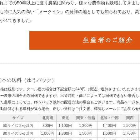
れまでの50年以上に渡り農業に関わり、様々な農作物も栽培してきま
も特に人気の高い「メークイン」の発祥の地としても知られており、高
がれてきました。
基本の送料（ゆうパック）
価格は税別です。クール便の場合は下記金額に248円（税込）追加させていただきま
同一農場の場合のみ同梱できますが、出荷時期・商品によっては同梱できない場合も
また農場によっては、ゆうパック以外の配送方法の場合もございます。商品ページを
自動計算される送料が違う場合、正しい送料はご注文後、確認しメールにてお知らせ
サイズ
北海道
東北
関東・信越
北陸・中部
関西
60サイズ 2kg以内
800円
1,100円
1,300円
1,400円
1,500円
80サイズ 5kg以内
1,000円
1,300円
1,500円
1,600円
1,700円