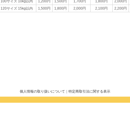
100サイズ 10kg以内
1,200円
1,500円
1,700円
1,800円
2,000円
120サイズ 15kg以内
1,500円
1,800円
2,000円
2,100円
2,200円
個人情報の取り扱いについて
｜
特定商取引法に関する表示
運営：株式会社木の城たいせつ 札幌支社
〒007-0848 札幌市東区北48条東19丁目2-5