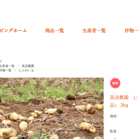
P
生産者一覧
高須農園
作物一覧
じゃがいも
高須農園 じ
品） 2kg
価格:
数量: